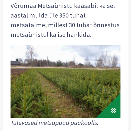
Võrumaa Metsaühistu kaasabil ka sel
aastal mulda üle 350 tuhat
metsataime, millest 30 tuhat õnnestus
metsaühistul ka ise hankida.
Tulevased metsapuud puukoolis.