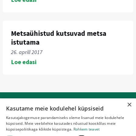
Metsaühistud kutsuvad metsa
istutama
26. aprill 2017
Loe edasi
×
Kasutame meie kodulehel küpsiseid
Kasutajakogemuse parandamiseks oleme lisanud meie kodulehele
küpsiseid. Meie veebilehte kasutades nõustud kooskõlas meie
Võrumaa Metsaühistu MTÜ
küpsisepoliitikaga kõikide küpsistega.
Rohkem teavet