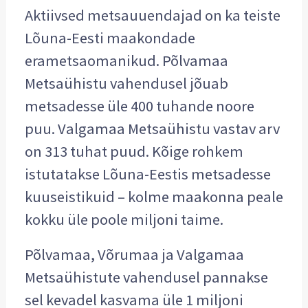
Aktiivsed metsauuendajad on ka teiste
Lõuna-Eesti maakondade
erametsaomanikud. Põlvamaa
Metsaühistu vahendusel jõuab
metsadesse üle 400 tuhande noore
puu. Valgamaa Metsaühistu vastav arv
on 313 tuhat puud. Kõige rohkem
istutatakse Lõuna-Eestis metsadesse
kuuseistikuid – kolme maakonna peale
kokku üle poole miljoni taime.
Põlvamaa, Võrumaa ja Valgamaa
Metsaühistute vahendusel pannakse
sel kevadel kasvama üle 1 miljoni