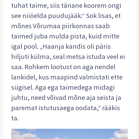
tuhat taime, siis tänane koorem ongi
see niiöelda puudujääk.“ Sok lisas, et
mõnes Võrumaa piirkonnas saab
taimed juba mulda pista, kuid mitte
igal pool. „Haanja kandis oli päris
hiljuti külma, seal metsa istuda veel ei
saa. Rohkem lootust on aga nendel
lankidel, kus maapind valmistati ette
sügisel. Aga ega taimedega midagi
juhtu, need võivad mõne aja seista ja
paremat istutusaega oodata,“ rääkis
ta.