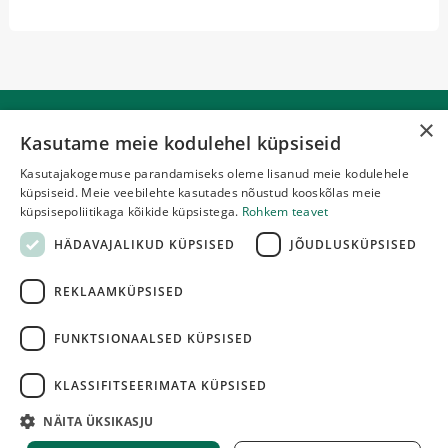
×
Kasutame meie kodulehel küpsiseid
Kasutajakogemuse parandamiseks oleme lisanud meie kodulehele
küpsiseid. Meie veebilehte kasutades nõustud kooskõlas meie
Võrumaa Metsaühistu MTÜ
küpsisepoliitikaga kõikide küpsistega.
Rohkem teavet
HÄDAVAJALIKUD KÜPSISED
JÕUDLUSKÜPSISED
Pikk 4, Võru
+372 522 9424
REKLAAMKÜPSISED
vorumaa@metsauhistu.ee
FUNKTSIONAALSED KÜPSISED
JÄLGI MEID SOTSIAALMEEDIAS
KLASSIFITSEERIMATA KÜPSISED
NÄITA ÜKSIKASJU