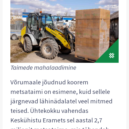
Taimede mahalaadimine
Võrumaale jõudnud koorem
metsataimi on esimene, kuid sellele
järgnevad lähinädalatel veel mitmed
teised. Ühtekokku vahendas
Keskühistu Eramets sel aastal 2,7