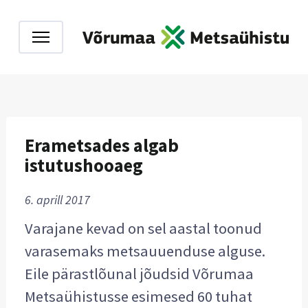
Erametsades algab
istutushooaeg
6. aprill 2017
Varajane kevad on sel aastal toonud
varasemaks metsauuenduse alguse.
Eile pärastlõunal jõudsid Võrumaa
Metsaühistusse esimesed 60 tuhat