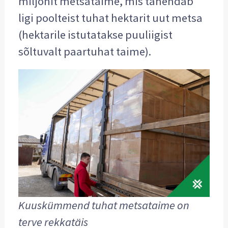
miljonit metsataime, mis tähendab
ligi poolteist tuhat hektarit uut metsa
(hektarile istutatakse puuliigist
sõltuvalt paartuhat taime).
Kuuskümmend tuhat metsataime on
terve rekkatäis